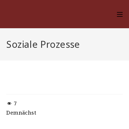
Zum
Inhalt
springen
Soziale Prozesse
Soziale Prozesse
7
Demnächst