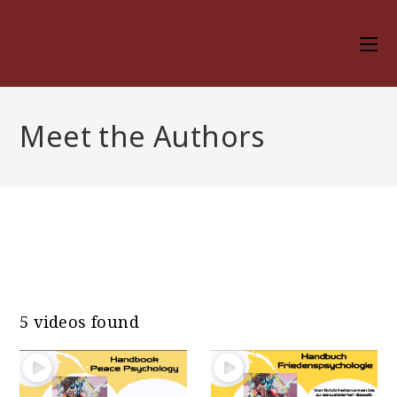
Zum
Inhalt
springen
Meet the Authors
5 videos found