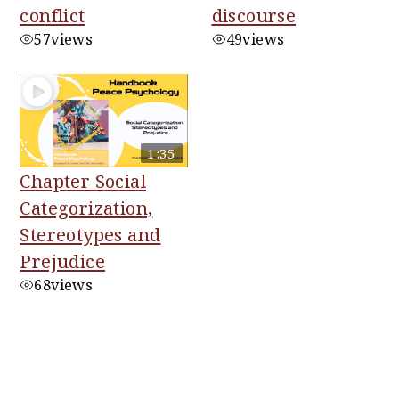
conflict
discourse
57
views
49
views
1:35
Chapter Social
Categorization,
Stereotypes and
Prejudice
68
views