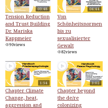
03:48
04:44
Tension Reduction
Von
and Trust Building
Schönheitsnormen
Dr. Mariska
bis zu
Kappmeier
sexualisierter
90
views
Gewalt
82
views
1:54
3:02
Chapter Climate
Chapter beyond
Change, heat,
the de/re
aggression and
colonizing